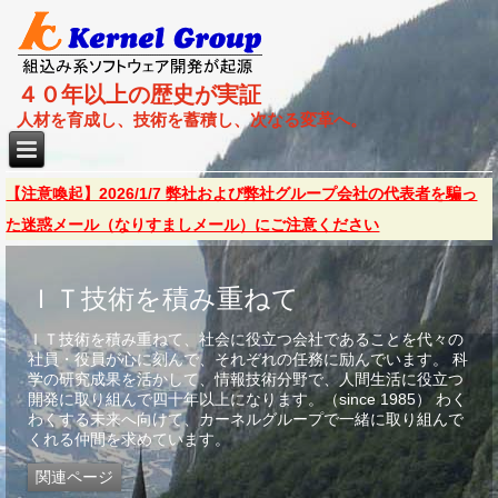
４０年以上の歴史が実証
人材を育成し、技術を蓄積し、次なる変革へ。
【注意喚起】2026/1/7 弊社および弊社グループ会社の代表者を騙っ
た迷惑メール（なりすましメール）にご注意ください
ＩＴ技術を積み重ねて
ＩＴ技術を積み重ねて、社会に役立つ会社であることを代々の
社員・役員が心に刻んで、それぞれの任務に励んでいます。 科
学の研究成果を活かして、情報技術分野で、人間生活に役立つ
開発に取り組んで四十年以上になります。（since 1985） わく
わくする未来へ向けて、カーネルグループで一緒に取り組んで
くれる仲間を求めています。
関連ページ