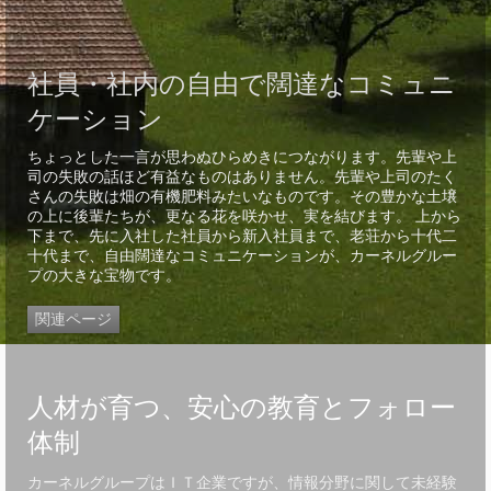
社員・社内の自由で闊達なコミュニ
ケーション
ちょっとした一言が思わぬひらめきにつながります。先輩や上
司の失敗の話ほど有益なものはありません。先輩や上司のたく
さんの失敗は畑の有機肥料みたいなものです。その豊かな土壌
の上に後輩たちが、更なる花を咲かせ、実を結びます。 上から
下まで、先に入社した社員から新入社員まで、老荘から十代二
十代まで、自由闊達なコミュニケーションが、カーネルグルー
プの大きな宝物です。
関連ページ
人材が育つ、安心の教育とフォロー
体制
カーネルグループはＩＴ企業ですが、情報分野に関して未経験