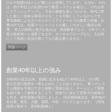
の人や知識がほとんど無い人も採用しています。 なぜか。それ
は、四十年以上の社歴の中で教育システムを確立し、それを常
にブラッシュアップし、万全の基礎を身につけさせ、時代に即
した新しい技術を取得させることを可能にしているからです。
専任講師によるカーネルキャリアスクールでの教育と研修。仕
事の中では、先輩スペシャリストの厳しくやさしい適切な指
導。 本人の情熱と努力があれば、未経験者でも２、３年で一人
前の技術者へと成長できます。カーネルグループなら、入社時
にＩＴ技術に自信が無くても心配は要りません。
関連ページ
創業40年以上の強み
1985年の設立以来、順調に拡大を続けて40年以上。その間、
新入社員の採用を一度も止めたことがありません。 数々のシス
テム開発を手掛けてきた経験と実績があり、チームとして開発
を請け負って参画することで、技術力に加えて営業力や組織力
も付き、経営基盤が安定しました。 現在開発拠点は、発祥地の
名古屋、東京、大阪、福岡、刈谷、マニラにあります。（現地
採用が基本で、原則転勤無し）