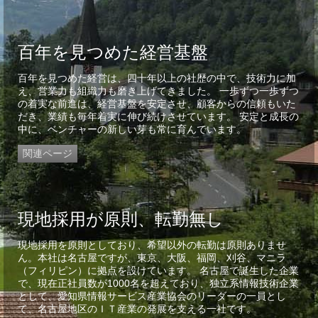
百年を見つめた経営基盤
百年を見つめた経営は、四十年以上の社歴の中で、技術力に加
え、営業力も組織力も磨き上げてきました。 一歩ずつ一歩ずつ
の着実な前進は、経営基盤を安定させ、顧客からの信頼もいた
だき、業績も毎年着実に伸び続けさせています。 安定と成長の
中に、ベンチャーの新しい芽も常に育んでいます。
関連ページ
現地採用が原則、転勤無し
現地採用を原則としており、希望以外の転勤は原則ありませ
ん。本社は名古屋ですが、東京、大阪、福岡、刈谷、マニラ
（フィリピン）に拠点を設けています。 名古屋で誕生した企業
で、現在正社員数が1000名を超えており、独立系情報技術企業
として、愛知県情報サービス産業協会のリーダーの一員とし
て、名古屋地区のＩＴ産業の発展を支える一社です。